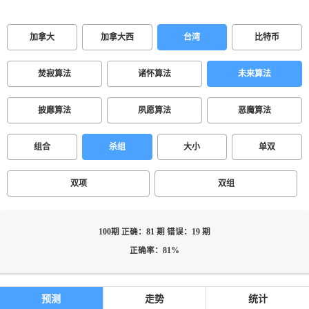
加拿大
加拿大西
台湾
比特币
焚寂算法
诸怀算法
未来算法
披靡算法
夙愿算法
恶魔算法
组合
杀组
大小
单双
双项
双组
100期 正确：81 期 错误：19 期
正确率：81%
预测
走势
统计