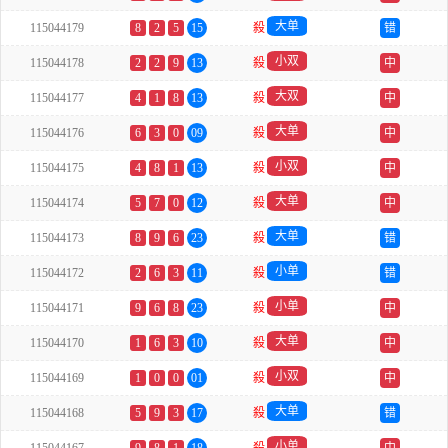
大单
115044179
8
2
5
15
殺
错
小双
115044178
2
2
9
13
殺
中
大双
115044177
4
1
8
13
殺
中
大单
115044176
6
3
0
09
殺
中
小双
115044175
4
8
1
13
殺
中
大单
115044174
5
7
0
12
殺
中
大单
115044173
8
9
6
23
殺
错
小单
115044172
2
6
3
11
殺
错
小单
115044171
9
6
8
23
殺
中
大单
115044170
1
6
3
10
殺
中
小双
115044169
1
0
0
01
殺
中
大单
115044168
5
9
3
17
殺
错
小单