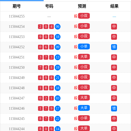
期号
号码
预测
结果
小双
115044255
---
殺
---
小单
115044254
2
0
4
06
殺
中
小双
115044253
9
0
9
18
殺
中
小单
115044252
0
6
3
09
殺
错
大单
115044251
3
7
3
13
殺
中
小双
115044250
7
4
8
19
殺
中
小双
115044249
4
9
8
21
殺
中
小双
115044248
1
8
9
18
殺
中
大单
115044247
0
2
1
03
殺
中
大单
115044246
1
7
9
17
殺
错
小单
115044245
8
7
7
22
殺
中
大单
115044244
8
0
6
14
殺
中