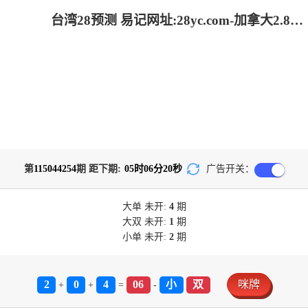
台湾28预测 易记网址:28yc.com-加拿大2.8-加拿大2.8预测|神测在线预测pc|加拿大预测_专注研究加拿大预测!
第
115044254
期 距下期:
05
时
06
分
20
秒
广告开关：
大单
未开:
4
期
大双
未开:
1
期
小单
未开:
2
期
2
0
4
06
小
双
咪牌
+
+
=
-