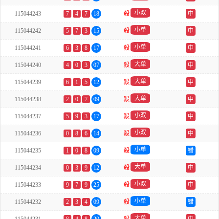
小双
115044243
7
4
7
18
殺
中
小单
115044242
5
7
3
15
殺
中
小单
115044241
6
3
8
17
殺
中
大单
115044240
4
0
3
07
殺
中
大单
115044239
6
1
5
12
殺
中
大单
115044238
2
0
7
09
殺
中
小双
115044237
5
9
3
17
殺
中
小双
115044236
0
8
6
14
殺
中
小单
115044235
1
0
8
09
殺
错
大单
115044234
0
3
9
12
殺
中
小双
115044233
9
7
9
25
殺
中
小单
115044232
2
3
4
09
殺
错
大单