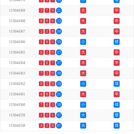
115044370
3
5
7
15
小
错
115044369
5
7
9
21
大
中
115044368
8
9
6
23
大
中
115044367
2
3
9
14
大
中
115044366
5
9
5
19
小
错
115044365
6
2
9
17
大
中
115044364
2
8
7
17
大
中
115044363
7
3
9
19
大
中
115044362
9
1
9
19
小
错
115044361
4
9
8
21
大
中
115044360
7
8
3
18
小
错
115044359
1
5
1
07
大
错
115044358
4
3
0
07
大
错