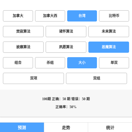
加拿大
加拿大西
台湾
比特币
焚寂算法
诸怀算法
未来算法
披靡算法
夙愿算法
恶魔算法
组合
杀组
大小
单双
双项
双组
100期 正确：50 期 错误：50 期
正确率：50%
预测
走势
统计