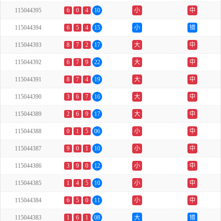
115044395
6
0
4
10
小
中
115044394
6
5
4
15
小
错
115044393
8
7
2
17
大
中
115044392
6
7
9
22
大
中
115044391
8
7
4
19
大
中
115044390
3
6
7
16
大
中
115044389
2
6
9
17
大
中
115044388
0
1
5
06
小
中
115044387
9
0
1
10
小
中
115044386
3
9
0
12
小
中
115044385
1
4
5
10
小
中
115044384
6
5
0
11
小
中
115044383
1
6
1
08
大
错