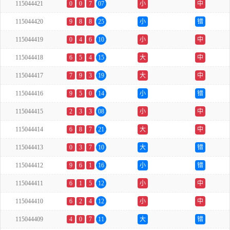
115044421
0
0
7
07
小
中
115044420
9
8
8
25
小
错
115044419
0
4
6
10
小
中
115044418
6
5
4
15
大
中
115044417
7
9
3
19
大
中
115044416
9
5
0
14
小
错
115044415
2
3
3
08
小
中
115044414
6
8
7
21
大
中
115044413
0
3
7
10
大
错
115044412
9
6
1
16
小
错
115044411
6
1
5
12
小
中
115044410
6
2
4
12
小
中
115044409
4
0
7
11
大
错