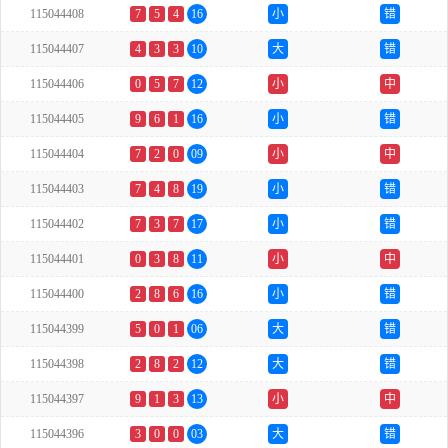
115044408
7
5
4
16
小
错
115044407
4
3
3
10
大
错
115044406
0
5
7
12
小
中
115044405
9
6
1
16
小
错
115044404
7
2
0
09
小
中
115044403
7
4
8
19
小
错
115044402
7
3
7
17
小
错
115044401
0
3
8
11
小
中
115044400
2
8
6
16
小
错
115044399
5
0
1
06
大
错
115044398
2
8
2
12
大
错
115044397
9
1
3
13
小
中
115044396
3
0
0
03
大
错