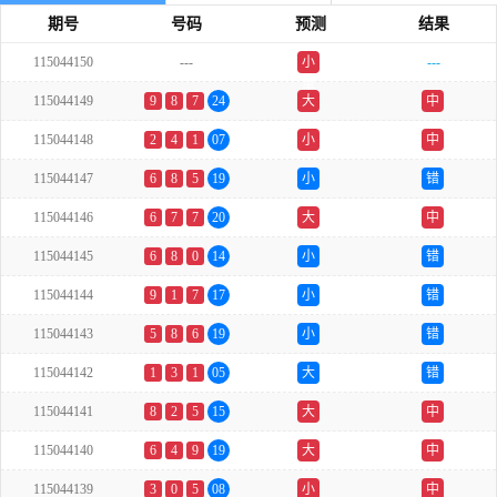
期号
号码
预测
结果
115044150
---
小
---
单
115044149
9
8
7
24
大
中
115044148
2
4
1
07
小
中
115044147
6
8
5
19
小
错
115044146
6
7
7
20
大
中
115044145
6
8
0
14
小
错
115044144
9
1
7
17
小
错
115044143
5
8
6
19
小
错
115044142
1
3
1
05
大
错
115044141
8
2
5
15
大
中
115044140
6
4
9
19
大
中
115044139
3
0
5
08
小
中