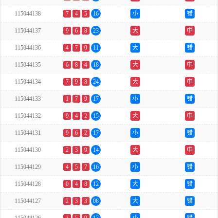
115044138
7
4
5
16
小
错
115044137
9
6
8
23
大
中
115044136
4
7
0
11
大
错
115044135
6
8
4
18
大
中
115044134
7
9
8
24
大
中
115044133
1
7
9
17
小
错
115044132
9
4
2
15
大
中
115044131
9
6
2
17
小
错
115044130
2
3
9
14
大
中
115044129
4
5
7
16
小
错
115044128
0
4
8
12
大
错
115044127
2
3
3
08
大
错