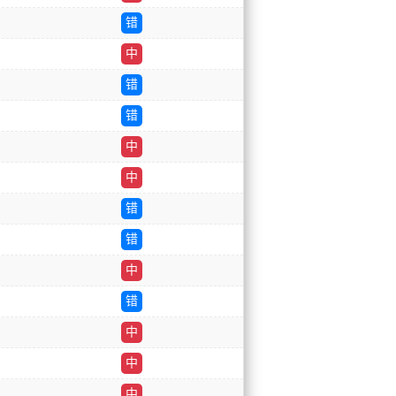
错
中
错
错
中
中
错
错
中
错
中
中
中