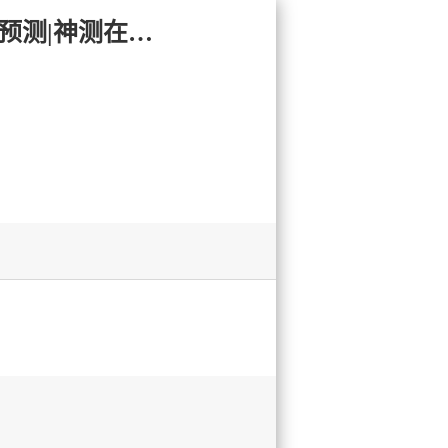
加拿大西28预测 易记网址:28yc.com-加拿大2.8-加拿大2.8预测|神测在线预测pc|加拿大预测_专注研究加拿大预测!