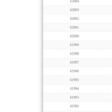
62004
62003
62002
62001
62000
61999
61998
61997
61996
61995
61994
61993
61992