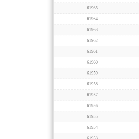
61965
61964
61963
61962
61961
61960
61959
61958
61957
61956
61955
61954
61953