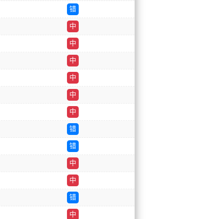
错
中
中
中
中
中
中
错
错
中
中
错
中