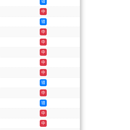
错
中
错
中
中
中
中
中
错
中
错
中
中