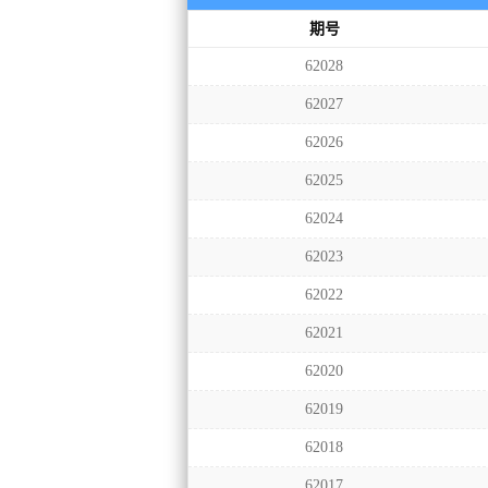
期号
62028
62027
62026
62025
62024
62023
62022
62021
62020
62019
62018
62017