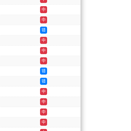
中
中
错
中
中
中
错
错
中
中
中
中