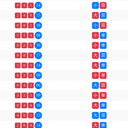
14
小
双
9
4
1
15
大
双
2
4
9
18
小
双
8
8
2
08
小
单
3
1
4
10
小
单
8
2
0
17
大
双
9
8
0
14
大
单
5
6
3
09
小
单
6
3
0
06
大
双
0
4
2
09
小
单
3
1
5
16
大
单
8
4
4
13
大
双
4
8
1
14
大
单
2
8
4