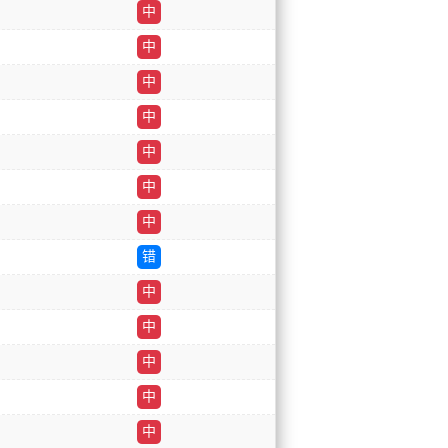
中
中
中
中
中
中
中
错
中
中
中
中
中