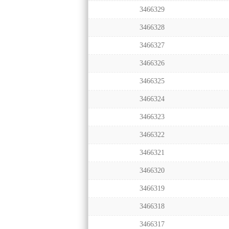
3466329
3466328
3466327
3466326
3466325
3466324
3466323
3466322
3466321
3466320
3466319
3466318
3466317