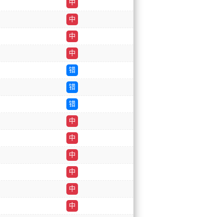
中
中
中
中
错
错
错
中
中
中
中
中
中