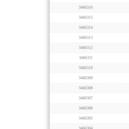
3466316
3466315
3466314
3466313
3466312
3466311
3466310
3466309
3466308
3466307
3466306
3466305
3466304