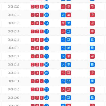
08081020
0
2
1
03
小
单
中
08081019
0
2
3
05
大
单
中
08081018
7
0
7
14
大
单
中
08081017
2
2
9
13
小
双
中
08081016
8
5
6
19
小
双
错
08081015
7
8
3
18
小
单
错
08081014
7
5
1
13
大
单
中
08081013
2
3
1
06
大
单
错
08081012
0
4
4
08
小
双
中
08081011
6
7
2
15
小
双
错
08081010
3
8
9
20
大
双
中
08081009
6
7
8
21
小
双
错