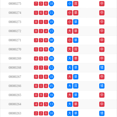
08080275
7
5
6
18
小
双
中
08080274
1
6
4
11
小
单
中
08080273
8
1
1
10
小
单
中
08080272
8
3
4
15
大
单
中
08080271
3
5
0
08
小
单
中
08080270
1
8
9
18
大
双
中
08080269
4
5
0
09
大
单
中
08080268
2
3
7
12
大
单
错
08080267
9
1
8
18
大
单
中
08080266
0
1
4
05
大
双
错
08080265
0
9
7
16
大
单
中
08080264
4
4
5
13
大
单
中
08080263
2
2
6
10
大
单
错