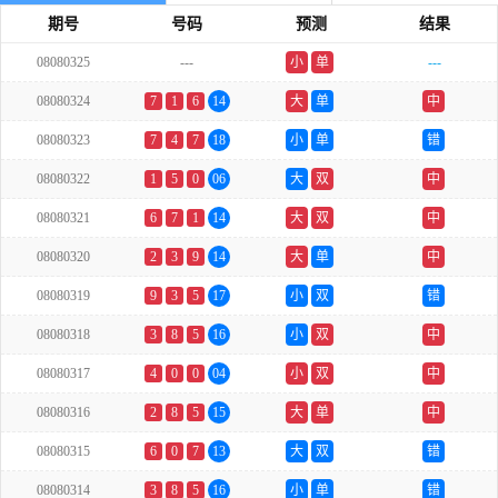
期号
号码
预测
结果
08080325
---
小
单
---
08080324
7
1
6
14
大
单
中
08080323
7
4
7
18
小
单
错
08080322
1
5
0
06
大
双
中
08080321
6
7
1
14
大
双
中
08080320
2
3
9
14
大
单
中
08080319
9
3
5
17
小
双
错
08080318
3
8
5
16
小
双
中
08080317
4
0
0
04
小
双
中
08080316
2
8
5
15
大
单
中
08080315
6
0
7
13
大
双
错
08080314
3
8
5
16
小
单
错