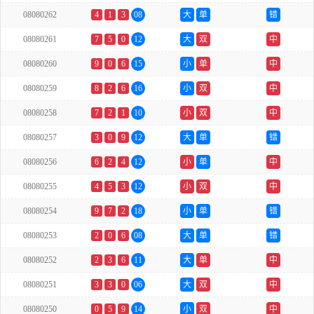
08080262
4
1
3
08
大
单
错
08080261
7
5
0
12
大
双
中
08080260
9
0
6
15
小
单
中
08080259
8
2
6
16
小
双
中
08080258
7
2
1
10
小
双
中
08080257
3
0
9
12
大
单
错
08080256
6
2
4
12
小
单
中
08080255
4
5
3
12
小
双
中
08080254
9
7
2
18
小
单
错
08080253
2
0
6
08
大
单
错
08080252
2
3
6
11
大
单
中
08080251
3
3
0
06
大
双
中
08080250
0
5
9
14
小
双
中