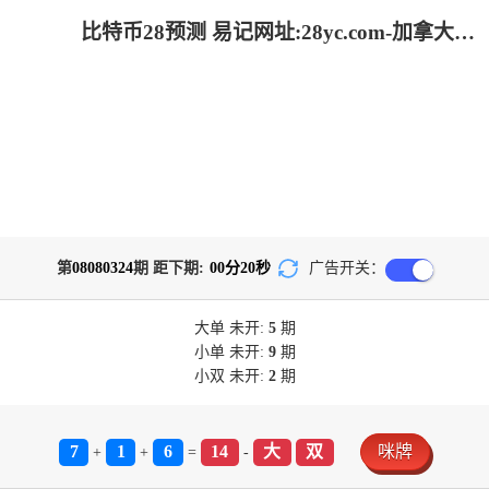
比特币28预测 易记网址:28yc.com-加拿大2.8-加拿大2.8预测|神测在线预测pc|加拿大预测_专注研究加拿大预测!
第
08080324
期 距下期:
00
分
20
秒
广告开关：
大单
未开:
5
期
小单
未开:
9
期
小双
未开:
2
期
7
1
6
14
大
双
咪牌
+
+
=
-