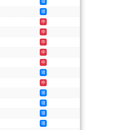
错
错
中
中
中
中
中
错
中
错
错
错
错