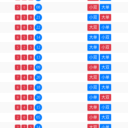
08
小双
大单
5
0
3
21
小双
大单
9
3
9
22
大双
小单
9
8
5
14
大单
小双
6
5
3
12
大单
小双
5
2
5
13
小双
大单
3
1
9
09
小单
大双
1
1
7
20
大双
小单
7
4
9
18
小双
大单
6
5
7
20
小单
大双
9
8
3
15
大单
小双
8
4
3
05
小单
大双
2
0
3
14
大双
小单
2
7
5