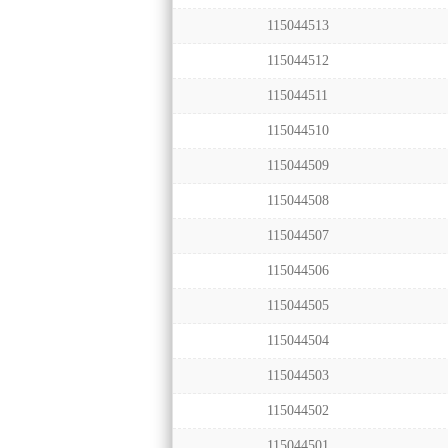
115044513
115044512
115044511
115044510
115044509
115044508
115044507
115044506
115044505
115044504
115044503
115044502
115044501