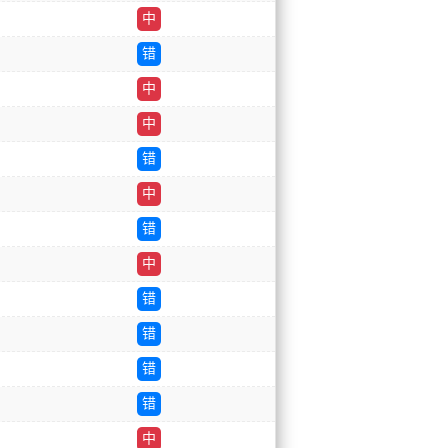
中
错
中
中
错
中
错
中
错
错
错
错
中