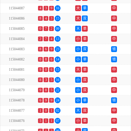
115044087
4
3
9
16
大
单
中
115044086
8
4
3
15
大
双
中
115044085
0
7
2
09
大
单
中
115044084
2
7
4
13
小
单
中
115044083
8
6
9
23
小
双
错
115044082
0
8
6
14
小
单
错
115044081
9
0
6
15
大
单
中
115044080
8
3
5
16
小
双
中
115044079
9
8
5
22
小
双
中
115044078
6
9
9
24
小
单
错
115044077
1
0
1
02
大
双
中
115044076
5
1
1
07
小
单
中