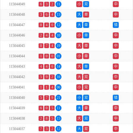
115044049
6
3
2
11
小
双
中
115044048
3
6
4
13
大
单
中
115044047
8
4
0
12
大
单
错
115044046
2
4
4
10
小
单
中
115044045
8
7
4
19
大
单
中
115044044
1
0
0
01
小
单
中
115044043
4
4
6
14
大
单
中
115044042
5
9
2
16
大
双
中
115044041
1
1
4
06
小
双
中
115044040
5
7
9
21
小
双
错
115044039
6
0
5
11
大
单
中
115044038
2
8
5
15
大
双
中
115044037
7
3
2
12
大
双
中