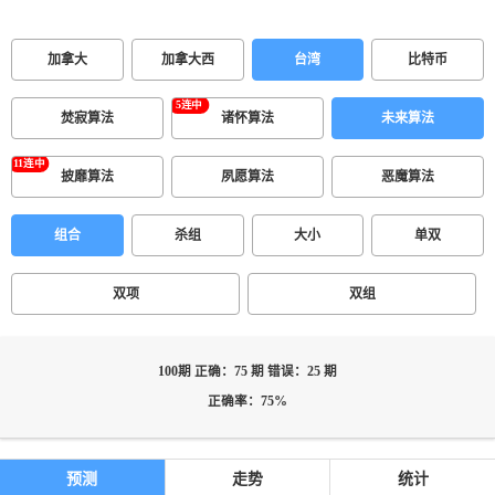
加拿大
加拿大西
台湾
比特币
焚寂算法
诸怀算法
未来算法
披靡算法
夙愿算法
恶魔算法
组合
杀组
大小
单双
双项
双组
100期 正确：75 期 错误：25 期
正确率：75%
预测
走势
统计