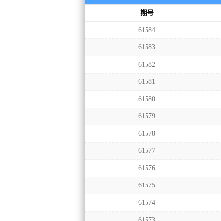
期号
61584
61583
61582
61581
61580
61579
61578
61577
61576
61575
61574
61573