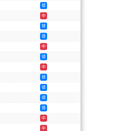
错
中
错
错
中
错
中
错
错
错
错
中
中