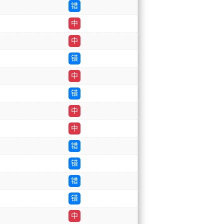
错
中
中
错
中
错
中
中
错
错
错
错
中