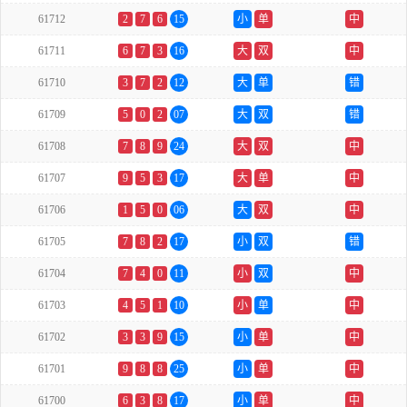
61712
2
7
6
15
小
单
中
61711
6
7
3
16
大
双
中
61710
3
7
2
12
大
单
错
61709
5
0
2
07
大
双
错
61708
7
8
9
24
大
双
中
61707
9
5
3
17
大
单
中
61706
1
5
0
06
大
双
中
61705
7
8
2
17
小
双
错
61704
7
4
0
11
小
双
中
61703
4
5
1
10
小
单
中
61702
3
3
9
15
小
单
中
61701
9
8
8
25
小
单
中
61700
6
3
8
17
小
单
中