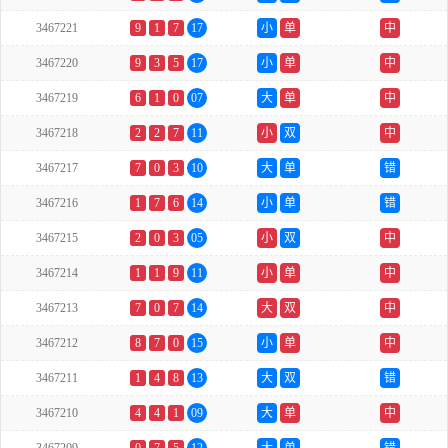
3467221
9
1
7
17
小
单
中
3467220
9
3
5
17
小
单
中
3467219
6
1
0
07
大
单
中
3467218
2
2
7
11
小
双
中
3467217
7
0
3
10
大
单
错
3467216
1
7
6
14
小
单
错
3467215
2
0
3
05
小
双
中
3467214
1
1
9
11
小
单
中
3467213
7
0
7
14
大
双
中
3467212
8
7
0
15
小
单
中
3467211
1
4
8
13
大
双
错
3467210
4
4
1
09
大
单
中