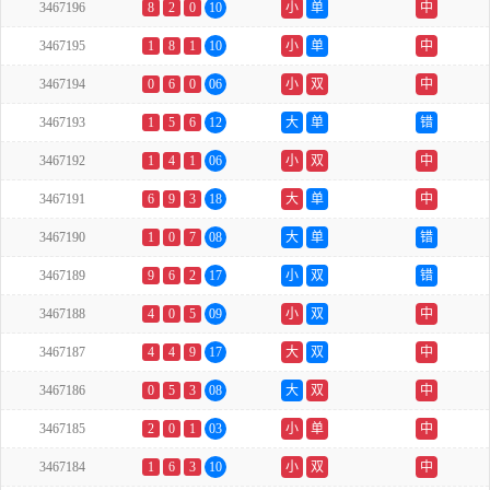
3467196
8
2
0
10
小
单
中
3467195
1
8
1
10
小
单
中
3467194
0
6
0
06
小
双
中
3467193
1
5
6
12
大
单
错
3467192
1
4
1
06
小
双
中
3467191
6
9
3
18
大
单
中
3467190
1
0
7
08
大
单
错
3467189
9
6
2
17
小
双
错
3467188
4
0
5
09
小
双
中
3467187
4
4
9
17
大
双
中
3467186
0
5
3
08
大
双
中
3467185
2
0
1
03
小
单
中
3467184
1
6
3
10
小
双
中