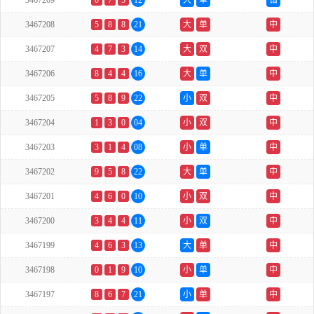
3467209
0
7
5
12
大
单
错
3467208
5
8
8
21
大
单
中
3467207
4
7
3
14
大
双
中
3467206
8
4
4
16
大
单
中
3467205
5
8
9
22
小
双
中
3467204
1
3
0
04
小
双
中
3467203
3
1
4
08
小
单
中
3467202
9
5
8
22
大
单
中
3467201
4
6
0
10
小
双
中
3467200
3
4
4
11
小
双
中
3467199
4
6
3
13
大
单
中
3467198
0
1
9
10
小
单
中
3467197
8
6
7
21
小
单
中