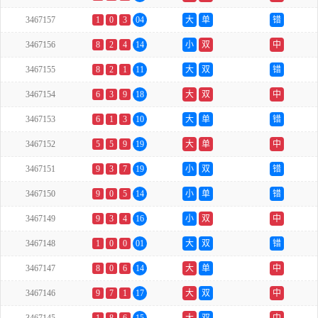
3467157
1
0
3
04
大
单
错
3467156
8
2
4
14
小
双
中
3467155
8
2
1
11
大
双
错
3467154
6
3
9
18
大
双
中
3467153
6
1
3
10
大
单
错
3467152
5
5
9
19
大
单
中
3467151
9
3
7
19
小
双
错
3467150
9
0
5
14
小
单
错
3467149
9
3
4
16
小
双
中
3467148
1
0
0
01
大
双
错
3467147
8
0
6
14
大
单
中
3467146
9
7
1
17
大
双
中