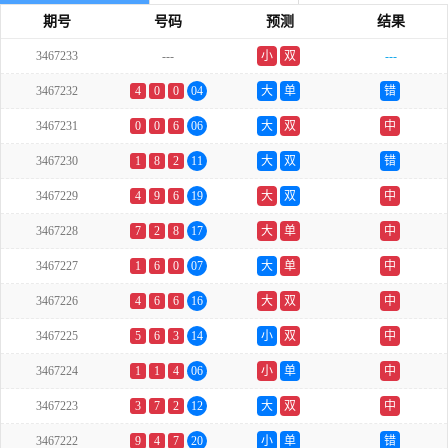
期号
号码
预测
结果
3467233
---
小
双
---
3467232
4
0
0
04
大
单
错
3467231
0
0
6
06
大
双
中
3467230
1
8
2
11
大
双
错
3467229
4
9
6
19
大
双
中
3467228
7
2
8
17
大
单
中
3467227
1
6
0
07
大
单
中
3467226
4
6
6
16
大
双
中
3467225
5
6
3
14
小
双
中
3467224
1
1
4
06
小
单
中
3467223
3
7
2
12
大
双
中
3467222
9
4
7
20
小
单
错