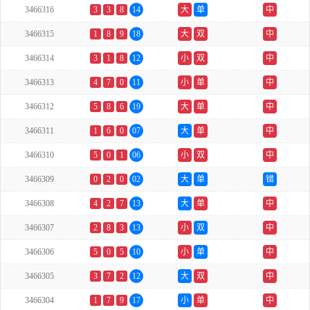
3466316
3
3
8
14
大
单
中
3466315
1
8
9
18
大
双
中
3466314
3
1
8
12
小
双
中
3466313
4
7
0
11
小
单
中
3466312
5
8
6
19
大
单
中
3466311
1
6
0
07
大
单
中
3466310
5
0
1
06
小
双
中
3466309
0
2
0
02
大
单
错
3466308
4
2
7
13
大
单
中
3466307
2
8
3
13
小
双
中
3466306
5
0
5
10
小
单
中
3466305
3
7
2
12
大
双
中
3466304
1
7
9
17
小
单
中