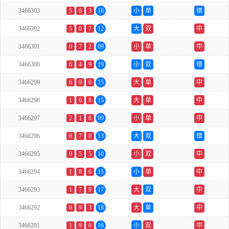
3466303
5
8
3
16
小
单
错
3466302
5
0
7
12
大
双
中
3466301
0
7
2
09
小
单
中
3466300
6
4
9
19
小
双
错
3466299
6
9
0
15
大
单
中
3466298
1
6
8
15
大
单
中
3466297
2
1
6
09
小
单
中
3466296
6
7
0
13
大
双
错
3466295
0
5
5
10
小
双
中
3466294
1
8
6
15
小
单
中
3466293
1
7
9
17
大
双
中
3466292
6
9
3
18
大
单
中
3466291
1
9
6
16
小
双
中