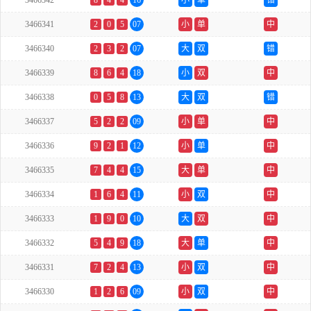
3466342
8
4
4
16
小
单
错
3466341
2
0
5
07
小
单
中
3466340
2
3
2
07
大
双
错
3466339
8
6
4
18
小
双
中
3466338
0
5
8
13
大
双
错
3466337
5
2
2
09
小
单
中
3466336
9
2
1
12
小
单
中
3466335
7
4
4
15
大
单
中
3466334
1
6
4
11
小
双
中
3466333
1
9
0
10
大
双
中
3466332
5
4
9
18
大
单
中
3466331
7
2
4
13
小
双
中
3466330
1
2
6
09
小
双
中