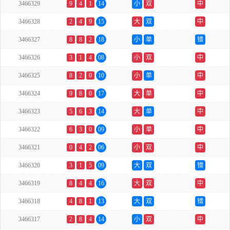
3466329
9
4
1
14
小
双
中
3466328
2
4
9
15
大
双
中
3466327
8
8
2
18
小
单
错
3466326
3
1
4
08
小
双
中
3466325
8
2
0
10
小
单
中
3466324
9
8
0
17
大
单
中
3466323
5
6
3
14
大
单
中
3466322
6
3
0
09
小
单
中
3466321
0
4
2
06
小
双
中
3466320
3
1
5
09
大
双
错
3466319
8
4
4
16
大
双
中
3466318
4
8
1
13
大
双
错
3466317
2
8
4
14
小
双
中