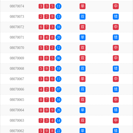
08070074
3
3
5
11
单
中
08070073
2
2
9
13
双
错
08070072
6
7
3
16
双
中
08070071
8
4
8
20
单
错
08070070
5
5
2
12
双
中
08070069
1
0
5
06
双
中
08070068
5
9
5
19
双
错
08070067
3
6
6
15
单
中
08070066
4
2
1
07
双
错
08070065
8
7
1
16
双
中
08070064
8
9
9
26
单
错
08070063
7
3
4
14
双
中
08070062
5
9
8
22
单
错