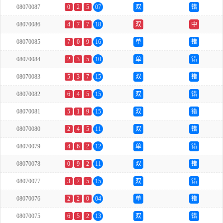
08070087
0
2
5
07
双
错
08070086
4
7
7
18
双
中
08070085
7
0
9
16
单
错
08070084
2
3
5
10
单
错
08070083
5
3
7
15
双
错
08070082
6
4
5
15
双
错
08070081
5
1
9
15
双
错
08070080
2
4
5
11
双
错
08070079
4
6
2
12
单
错
08070078
0
9
2
11
双
错
08070077
3
7
5
15
双
错
08070076
2
2
0
04
单
错
08070075
6
5
2
13
双
错