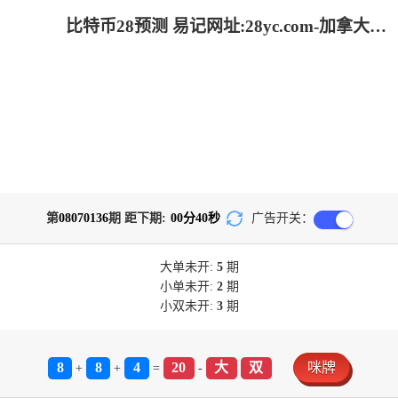
比特币28预测 易记网址:28yc.com-加拿大2.8-加拿大2.8预测|神测在线预测pc|加拿大预测_专注研究加拿大预测!
第
08070136
期 距下期:
00
分
40
秒
广告开关：
大单
未开:
5
期
小单
未开:
2
期
小双
未开:
3
期
8
8
4
20
大
双
咪牌
+
+
=
-