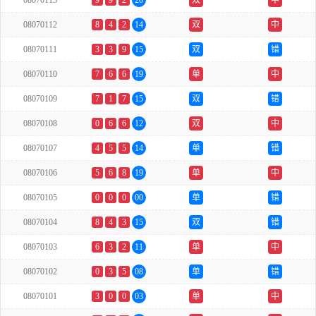
08070113
9
9
2
20
双
中
08070112
8
4
2
14
双
中
08070111
3
3
9
15
双
错
08070110
7
6
6
19
单
中
08070109
7
1
7
15
双
错
08070108
0
6
6
12
双
中
08070107
4
5
5
14
单
错
08070106
5
6
8
19
单
中
08070105
0
0
0
00
单
错
08070104
8
4
3
15
双
错
08070103
6
3
2
11
单
中
08070102
0
3
5
08
单
错
08070101
3
0
0
03
单
中