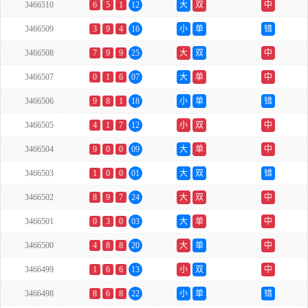
3466510
6
5
1
12
大
双
中
3466509
3
9
4
16
小
单
错
3466508
7
9
9
25
大
双
中
3466507
0
1
6
07
大
单
中
3466506
9
8
1
18
小
单
错
3466505
4
1
7
12
小
双
中
3466504
9
0
0
09
大
单
中
3466503
1
0
0
01
大
双
错
3466502
8
9
7
24
大
双
中
3466501
0
3
0
03
大
单
中
3466500
4
8
8
20
大
单
中
3466499
1
6
6
13
小
双
中
3466498
8
6
8
22
小
单
错