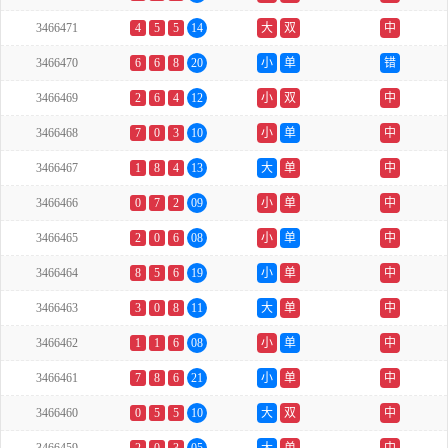
3466471
4
5
5
14
大
双
中
3466470
6
6
8
20
小
单
错
3466469
2
6
4
12
小
双
中
3466468
7
0
3
10
小
单
中
3466467
1
8
4
13
大
单
中
3466466
0
7
2
09
小
单
中
3466465
2
0
6
08
小
单
中
3466464
8
5
6
19
小
单
中
3466463
3
0
8
11
大
单
中
3466462
1
1
6
08
小
单
中
3466461
7
8
6
21
小
单
中
3466460
0
5
5
10
大
双
中