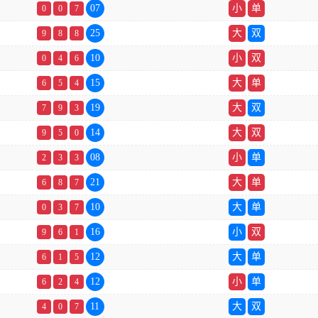
07
小
单
0
0
7
25
大
双
9
8
8
10
小
双
0
4
6
15
大
单
6
5
4
19
大
双
7
9
3
14
大
双
9
5
0
08
小
单
2
3
3
21
大
单
6
8
7
10
大
单
0
3
7
16
小
双
9
6
1
12
大
单
6
1
5
12
小
单
6
2
4
11
大
双
4
0
7