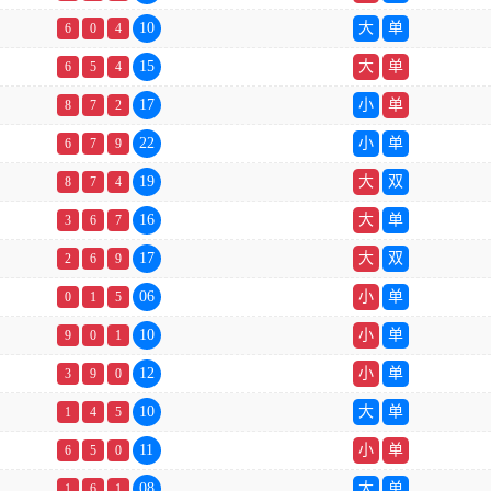
10
大
单
6
0
4
15
大
单
6
5
4
17
小
单
8
7
2
22
小
单
6
7
9
19
大
双
8
7
4
16
大
单
3
6
7
17
大
双
2
6
9
06
小
单
0
1
5
10
小
单
9
0
1
12
小
单
3
9
0
10
大
单
1
4
5
11
小
单
6
5
0
08
大
单
1
6
1