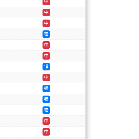
中
中
中
错
中
中
错
中
错
错
错
中
中