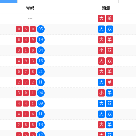
号码
预测
---
大
单
05
大
双
0
5
0
19
大
单
6
4
9
04
小
双
3
1
0
16
大
双
4
9
3
21
大
单
6
7
8
11
大
单
2
7
2
04
小
单
3
0
1
09
大
双
4
4
1
11
大
双
4
1
6
18
大
单
2
8
8
17
大
双
7
5
5