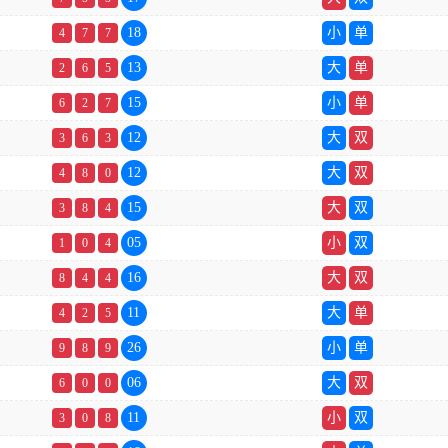
18
小
单
4
7
7
13
大
单
2
6
5
15
小
单
6
2
7
12
大
双
3
6
3
12
大
双
4
8
0
15
大
双
3
8
4
05
小
双
1
0
4
16
大
双
8
4
4
11
大
单
4
2
5
26
小
单
9
8
9
06
大
双
6
0
0
11
小
双
3
0
8