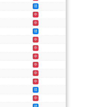
错
中
中
错
中
中
中
中
中
中
错
中
错