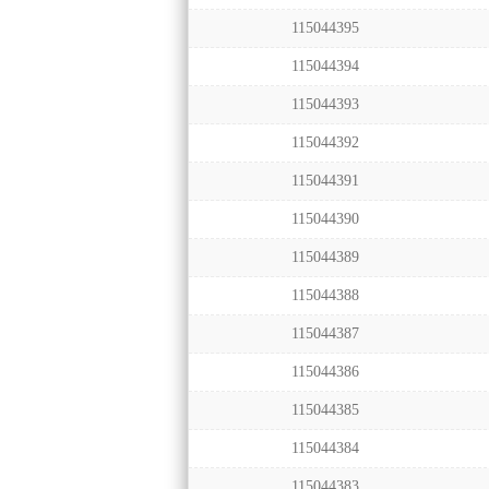
115044395
115044394
115044393
115044392
115044391
115044390
115044389
115044388
115044387
115044386
115044385
115044384
115044383