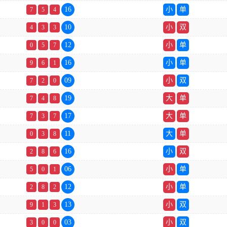
16
小
单
7
5
4
10
小
双
4
3
3
12
小
单
0
5
7
16
小
单
9
6
1
09
小
双
7
2
0
19
大
单
7
4
8
17
大
单
7
3
7
11
大
单
0
3
8
16
小
双
2
8
6
06
小
单
5
0
1
12
小
单
2
8
2
13
小
双
9
1
3
03
小
双
3
0
0