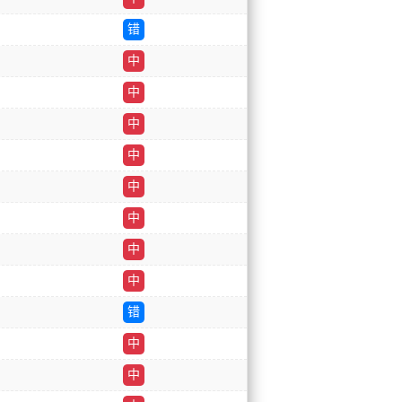
错
中
中
中
中
中
中
中
中
错
中
中