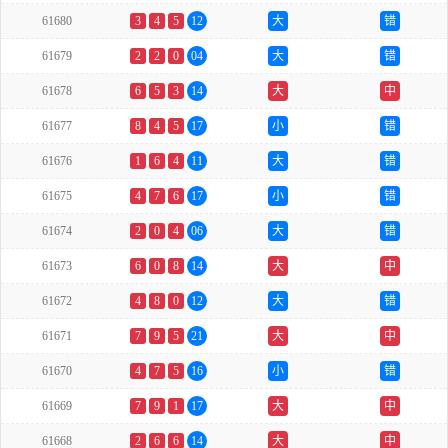
61680
3
4
5
12
大
错
61679
2
2
0
04
大
错
61678
6
5
3
14
大
中
61677
8
4
5
17
小
错
61676
1
6
4
11
大
错
61675
4
7
6
17
小
错
61674
2
0
4
06
大
错
61673
6
0
8
14
大
中
61672
4
8
0
12
大
错
61671
7
9
5
21
大
中
61670
4
7
5
16
小
错
61669
7
9
1
17
大
中
61668
2
6
6
14
大
中