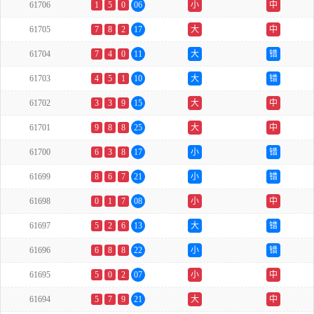
61706
1
5
0
06
小
中
61705
7
8
2
17
大
中
61704
7
4
0
11
大
错
61703
4
5
1
10
大
错
61702
3
3
9
15
大
中
61701
9
8
8
25
大
中
61700
6
3
8
17
小
错
61699
8
6
7
21
小
错
61698
0
1
7
08
小
中
61697
5
2
6
13
大
错
61696
6
8
8
22
小
错
61695
5
0
2
07
小
中
61694
5
7
9
21
大
中