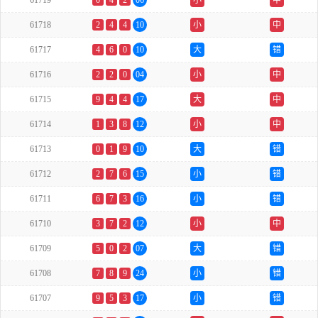
61719
0
4
2
06
小
中
61718
2
4
4
10
小
中
61717
4
6
0
10
大
错
61716
2
2
0
04
小
中
61715
9
4
4
17
大
中
61714
1
3
8
12
小
中
61713
0
1
9
10
大
错
61712
2
7
6
15
小
错
61711
6
7
3
16
小
错
61710
3
7
2
12
小
中
61709
5
0
2
07
大
错
61708
7
8
9
24
小
错
61707
9
5
3
17
小
错