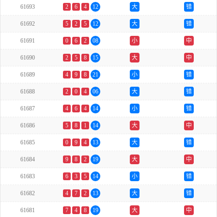
61693
2
6
4
12
大
错
61692
5
2
5
12
大
错
61691
0
6
2
08
小
中
61690
2
5
8
15
大
中
61689
4
9
8
21
小
错
61688
2
0
4
06
大
错
61687
4
6
4
14
小
错
61686
5
8
1
14
大
中
61685
0
9
4
13
大
错
61684
9
8
2
19
大
中
61683
6
3
5
14
小
错
61682
4
7
2
13
大
错
61681
7
4
8
19
大
中