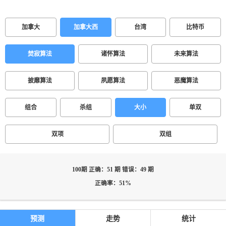
加拿大
加拿大西
台湾
比特币
焚寂算法
诸怀算法
未来算法
披靡算法
夙愿算法
恶魔算法
组合
杀组
大小
单双
双项
双组
100期 正确：51 期 错误：49 期
正确率：51%
预测
走势
统计