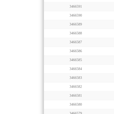
3466591
3466590
3466589
3466588
3466587
3466586
3466585
3466584
3466583
3466582
3466581
3466580
3466579