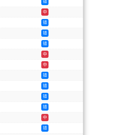
错
中
错
错
错
中
中
错
错
错
错
中
错