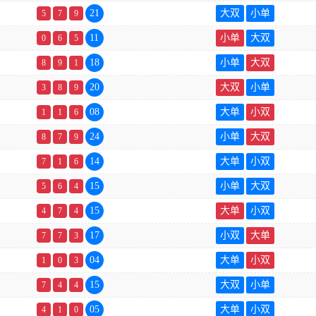
21
大双
小单
5
7
9
11
小单
大双
0
6
5
18
小单
大双
8
9
1
20
大双
小单
3
8
9
08
大单
小双
1
1
6
24
小单
大双
8
7
9
14
大单
小双
7
1
6
15
小单
大双
5
6
4
15
大单
小双
4
7
4
17
小双
大单
7
7
3
04
大单
小双
1
0
3
15
大双
小单
7
4
4
05
大单
小双
4
1
0