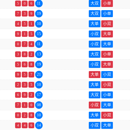
11
大双
小单
5
0
6
19
大双
小单
7
3
9
10
大单
小双
4
5
1
15
小双
大单
9
1
5
11
小双
大单
0
7
4
13
大双
小单
3
8
2
19
小双
大单
5
6
8
21
大单
小双
9
5
7
10
大单
小双
2
3
5
17
大双
小单
6
9
2
08
小双
大单
7
1
0
10
大单
小双
0
2
8
14
小双
大单
4
4
6