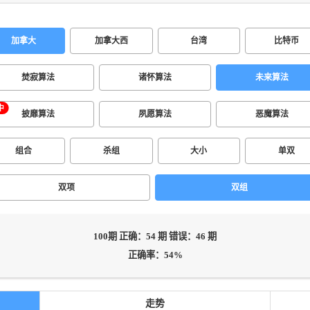
加拿大
加拿大西
台湾
比特币
焚寂算法
诸怀算法
未来算法
披靡算法
夙愿算法
恶魔算法
组合
杀组
大小
单双
双项
双组
100期 正确：54 期 错误：46 期
正确率：54%
走势