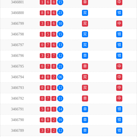
3466801
1
6
8
15
单
中
3466800
8
9
6
23
双
错
3466799
3
1
6
10
双
中
3466798
1
5
9
15
双
错
3466797
0
7
6
13
双
错
3466796
3
2
7
12
单
错
3466795
6
7
8
21
单
中
3466794
4
0
2
06
双
中
3466793
0
8
4
12
双
中
3466792
0
7
4
11
单
中
3466791
5
8
1
14
单
错
3466790
6
8
2
16
单
错
3466789
3
7
2
12
单
错