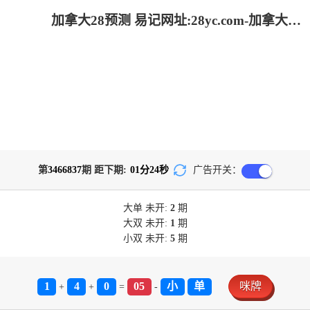
加拿大28预测 易记网址:28yc.com-加拿大2.8-加拿大2.8预测|神测在线预测pc|加拿大预测_专注研究加拿大预测!
第
3466837
期 距下期:
01
分
24
秒
广告开关：
大单
未开:
2
期
大双
未开:
1
期
小双
未开:
5
期
1
4
0
05
小
单
咪牌
+
+
=
-