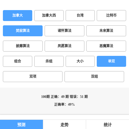
加拿大
加拿大西
台湾
比特币
焚寂算法
诸怀算法
未来算法
披靡算法
夙愿算法
恶魔算法
组合
杀组
大小
单双
双项
双组
100期 正确：49 期 错误：51 期
正确率：49%
预测
走势
统计